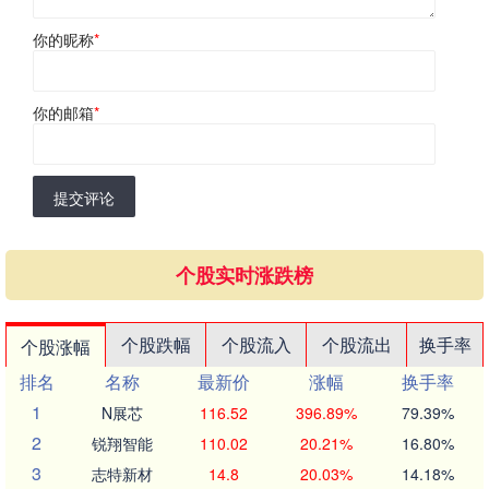
你的昵称
*
你的邮箱
*
提交评论
个股实时涨跌榜
个股跌幅
个股流入
个股流出
换手率
个股涨幅
排名
名称
最新价
涨幅
换手率
1
N展芯
116.52
396.89%
79.39%
2
锐翔智能
110.02
20.21%
16.80%
3
志特新材
14.8
20.03%
14.18%