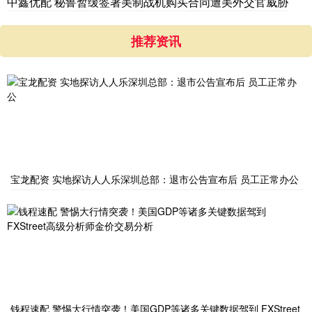
中鑫优配 秘鲁暂缓签署美制战机购买合同遭美外交官威胁
推荐资讯
宝龙配资 实地探访人人乐深圳总部：退市公告宣布后 员工正常办公
钱程速配 警惕大行情突袭！美国GDP等诸多关键数据驾到 FXStreet