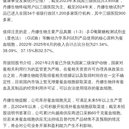
健康事业发展统计公报》，截至2023年末我国三级医院共3,855家，
丹娜生物终端用户以三级医院为主。截至2024年末，丹娜生物试剂产
品已进入全国34个省级行政区1,200多家医疗机构，其中三级医院900
多家。
值得注意的是，丹娜生物主要产品真菌（1-3）-β-D葡聚糖检测试剂盒
（显色法）（G试验）等酶动力学系列试剂产品使用的核心原料为鲎
血细胞，2022年-2025年6月的收入合计占比分别为21.34%、
38.09%、37.15%和32.57%。
而据招股书介绍，2021年2月鲎已升级为国家二级保护动物，国家对
鲎相关利用行为的监管更为严格。在鲎相关资质许可办理具体政策出
台之前，丹娜生物能否取得鲎相关猎捕证以及取得时间存在一定不确
定性，目前国内市场上暂无增量鲎血细胞获取渠道。丹娜生物持有鲎
血及其制品的经营利用许可证，可以合法使用现存的鲎血细胞。
丹娜生物提醒，公司库存鲎血细胞充足，可满足未来5年以上生产需
求，且2024年以来，公司积极开拓境外鲎血细胞获取渠道；截至本招
股说明书签署日，公司累计向越南供应商进口采购60千克鲎血细胞。
但若未来鲎血细胞供应无法持续且替代性产品销售不及预期的情况
下，将会对公司业务开展和盈利能力产生不利影响。