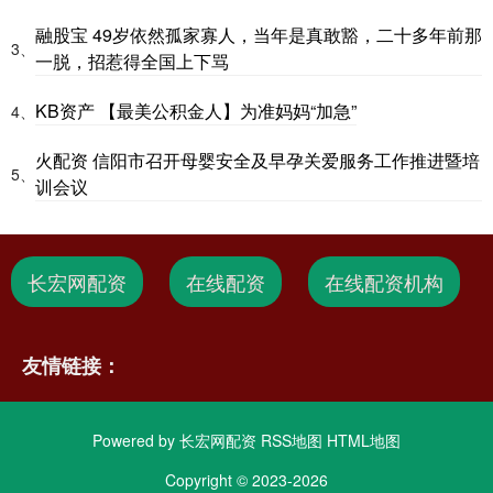
融股宝 49岁依然孤家寡人，当年是真敢豁，二十多年前那
3、
一脱，招惹得全国上下骂
KB资产 【最美公积金人】为准妈妈“加急”
4、
火配资 信阳市召开母婴安全及早孕关爱服务工作推进暨培
5、
训会议
长宏网配资
在线配资
在线配资机构
友情链接：
Powered by
长宏网配资
RSS地图
HTML地图
Copyright
© 2023-2026