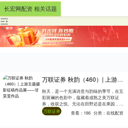
长宏网配资 相关话题
万联证券 秋韵（460）| 上游主题摄影征稿作品展——甘昊旻作品
秋天，是一个充满诗意与韵味的季节，在五
彩斑斓的色彩中，蕴藏着成熟之美万联证
券，收获之悦。无论在田野还是在果园，处
处彰显着绚丽与成熟。让我们在金秋时节相
万联证券
查看：
186
分类：
在线配资
约上游，体....