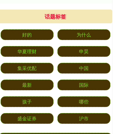
话题标签
好的
为什么
华夏理财
申昊
集采优配
中国
最新
国际
孩子
哪些
盛金证券
沪市