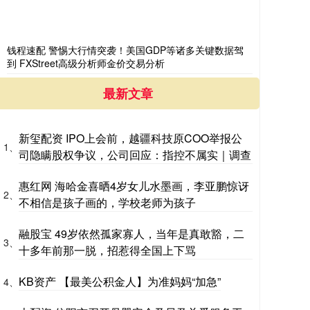
钱程速配 警惕大行情突袭！美国GDP等诸多关键数据驾
到 FXStreet高级分析师金价交易分析
最新文章
新玺配资 IPO上会前，越疆科技原COO举报公
1、
司隐瞒股权争议，公司回应：指控不属实｜调查
惠红网 海哈金喜晒4岁女儿水墨画，李亚鹏惊讶
2、
不相信是孩子画的，学校老师为孩子
融股宝 49岁依然孤家寡人，当年是真敢豁，二
3、
十多年前那一脱，招惹得全国上下骂
KB资产 【最美公积金人】为准妈妈“加急”
4、